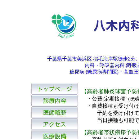
千葉県千葉市美浜区 稲毛海岸駅徒歩2分
内科・呼吸器内科 (呼吸
糖尿病 (糖尿病専門医)・高
【高齢者肺炎球菌予防
・公費 定期接種（65歳
・自費接種も受け付けて
予約を受け付けて
当日接種も可能で
【
高齢者帯状疱疹予防